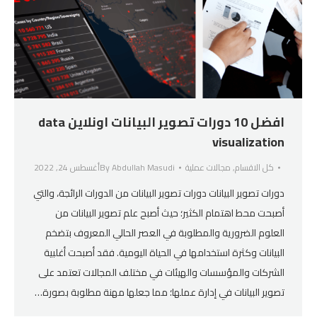
افضل 10 دورات تصوير البيانات اونلاين data
visualization
كل الاقسام
,
مجالات عملية
Abdullah Masudi
By
أغسطس 24, 2022
دورات تصوير البيانات دورات تصوير البيانات من الدورات الرائجة، والتي
أصبحت محط اهتمام الكثير؛ حيث أصبح علم تصوير البيانات من
العلوم الضرورية والمطلوبة في العصر الحالي المعروف بتضخم
البيانات وكثرة استخدامها في الحياة اليومية. فقد أصبحت أغلبية
الشركات والمؤسسات والهيئات في مختلف المجالات تعتمد على
تصوير البيانات في إدارة عملها؛ مما جعلها مهنة مطلوبة بصورة…