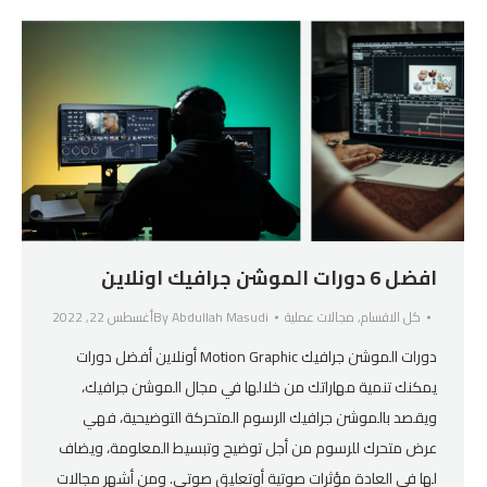
افضل 6 دورات الموشن جرافيك اونلاين
كل الاقسام
,
مجالات عملية
Abdullah Masudi
By
أغسطس 22, 2022
دورات الموشن جرافيك Motion Graphic أونلاين أفضل دورات
يمكنك تنمية مهاراتك من خلالها في مجال الموشن جرافيك،
ويقصد بالموشن جرافيك الرسوم المتحركة التوضيحية، فهي
عرض متحرك للرسوم من أجل توضيح وتبسيط المعلومة، ويضاف
لها في العادة مؤثرات صوتية أوتعليق صوتي. ومن أشهر مجالات