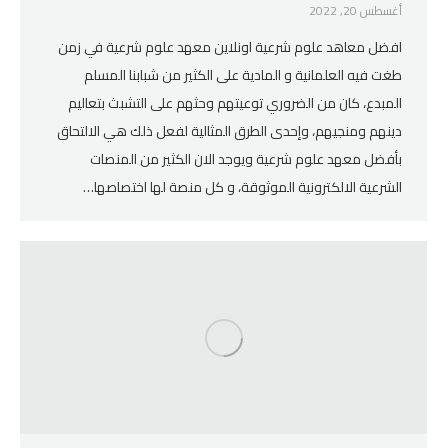
أغسطس 20, 2022
افضل معاهد علوم شرعية اونلاين معهد علوم شرعية في زمن
طغت فيه العلمانية و المادية على الكثير من شبابنا المسلم
المبدع، كان من الضروري توعيتهم وحثهم على التشبث بتعاليم
دينهم ومنجيهم، وإحدى الطرق المثالية لفعل ذلك هي الالتحاق
بأفضل معهد علوم شرعية ويوجد الان الكثير من المنصات
الشرعية الالكترونية الموثوقة، و كل منصة لها اختصاصها…