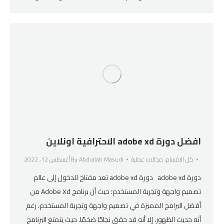
افضل دورة adobe xd الاحترافية اونلاين
كل الاقسام
,
مجالات عملية
Abdullah Masudi
By
أغسطس 12, 2022
دورة adobe xd دورة adobe xd تعد مفتاح للدخول إلى عالم
تصميم واجهة وتجربة المستخدم؛ حيث أن برنامج Adobe Xd من
أفضل البرامج المميزة في تصميم واجهة وتجربة المستخدم، رغم
أنه حديث الظهور، إلا أنه قد حقق نجاحًا ضخمًا. حيث يتمتع البرنامج