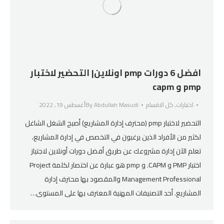
افضل 6 دورات pmp اونلاين| التحضير لاختبار
pmp و capm
اختبارات
,
كل الاقسام
Abdullah Masudi
By
أغسطس 19, 2022
التحضير لاختبار pmp (محترف إدارة المشاريع) أصبح الشغل الشاغل
لكثير من الأفراد الذين يرغبون في التخصص في إدارة المشاريع،
تعلم الآن إدارة مشروعك عن طريق أفضل دورات أونلاين لاجتياز
اختبار PMP و CAPM. و pmp هو عبارة عن اختصار لكلمة Project
Management Professional والمقصود بها محترف إدارة
المشاريع. أحد التصنيفات المهنية المعترف بها على المستوى…