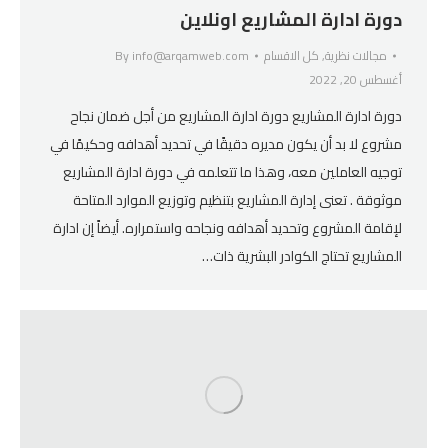
دورة ادارة المشاريع اونلاين
مجالات نظرية
,
كل الاقسام
info@arqamweb.com
By
أغسطس 20, 2022
دورة ادارة المشاريع دورة ادارة المشاريع من أجل ضمان نجاح
مشروع لا بد أن يكون مديره دقيقًا في تحديد أهدافه وحكيمًا في
توجيه العاملين معه، وهذا ما تتعلمه في دورة ادارة المشاريع
موثوقة . تعنى إدارة المشاريع بتنظيم وتوزيع الموارد المتاحة
لإقامة المشروع وتحديد أهدافه ونجاحه واستمراره. أيضاً إن ادارة
المشاريع تحتاج الكوادر البشرية ذات…