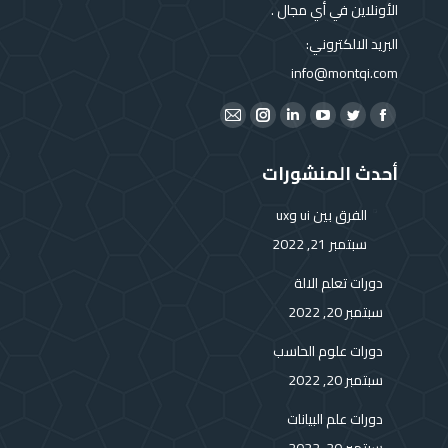
الأونلاين في أي مجال .
البريد الالكتروني:
info@montqi.com
Find us on:
Instagram
Mail
Linkedin
YouTube
Twitter
Facebook
page
page
page
page
page
page
أحدث المنشورات
opens
opens
opens
opens
opens
opens
in
in
in
in
in
in
الفرق بين ui وux
new
new
new
new
new
new
سبتمبر 21, 2022
window
window
window
window
window
window
دورات تعلم الالة
سبتمبر 20, 2022
دورات علوم الحاسب
سبتمبر 20, 2022
دورات علم البيانات
سبتمبر 20, 2022