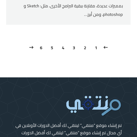
بمميزات عديدة، مقارنة ببقية البرامج الأخرى، مثل: Sketch و
photoshop، ومن أبرز…
6
5
4
3
2
1
تم إنشاء موقع “منتقي” لينتقي لك أفضل الدورات الأونلاين في
أي مجال تم إنشاء موقع “منتقي” لينتقي لك أفضل الدورات