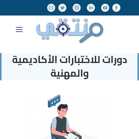
Mail
Twitter
Instagram
Linkedin
YouTube
Facebook
page
page
page
page
page
page
opens
opens
opens
opens
opens
opens
in
in
in
in
in
in
new
new
new
new
new
new
window
window
window
window
window
window
دورات للاختبارات الأكاديمية
والمهنية