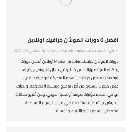
افضل 6 دورات الموشن جرافيك اونلاين
كل الاقسام
,
مجالات عملية
Abdullah Masudi
By
أغسطس 22, 2022
دورات الموشن جرافيك Motion Graphic أونلاين أفضل دورات
يمكنك تنمية مهاراتك من خلالها في مجال الموشن جرافيك،
ويقصد بالموشن جرافيك الرسوم المتحركة التوضيحية، فهي
عرض متحرك للرسوم من أجل توضيح وتبسيط المعلومة، ويضاف
لها في العادة مؤثرات صوتية أوتعليق صوتي. ومن أشهر مجالات
الموشن جرافيك المستخدمة هي مجال الرسوم المسطحة
وممجال الرسوم ثنائية الأبعاد، وبالنسبة…