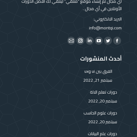
أي مجال تم إنشاء موقع “منتقي” لينتقي لك أفضل الدورات
الأونلاين في أي مجال .
البريد الالكتروني:
info@montqi.com
Find us on:
Instagram
Mail
Linkedin
YouTube
Twitter
Facebook
page
page
page
page
page
page
أحدث المنشورات
opens
opens
opens
opens
opens
opens
in
in
in
in
in
in
الفرق بين ui وux
new
new
new
new
new
new
سبتمبر 21, 2022
window
window
window
window
window
window
دورات تعلم الالة
سبتمبر 20, 2022
دورات علوم الحاسب
سبتمبر 20, 2022
دورات علم البيانات