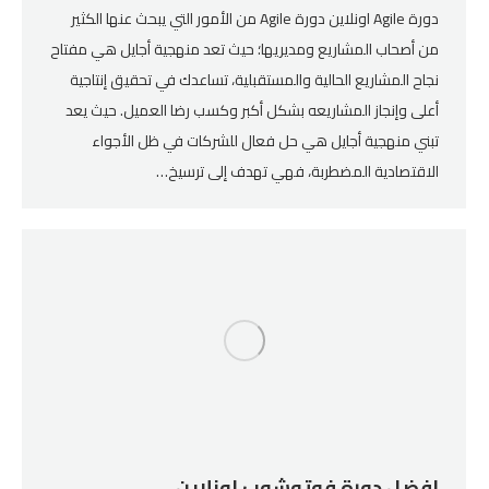
دورة Agile اونلاين دورة Agile من الأمور التي يبحث عنها الكثير
من أصحاب المشاريع ومديريها؛ حيث تعد منهجية أجايل هي مفتاح
نجاح المشاريع الحالية والمستقبلية، تساعدك في تحقيق إنتاجية
أعلى وإنجاز المشاريعه بشكل أكبر وكسب رضا العميل. حيث يعد
تبني منهجية أجايل هي حل فعال للشركات في ظل الأجواء
الاقتصادية المضطربة، فهي تهدف إلى ترسيخ…
افضل دورة فوتوشوب اونلاين