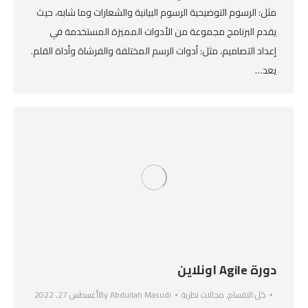
مثل: الرسوم التوضيحية الرسوم البيانية والشعارات وما شابه، حيث
يقدم البرنامج مجموعة من الأدوات المميزة المستخدمة في
إعداد التصاميم، مثل: أدوات الرسم المختلفة والفرشاة وأداة القلم.
يعد…
دورة Agile اونلاين
كل الاقسام
,
مجالات نظرية
Abdullah Masudi
By
أغسطس 27, 2022