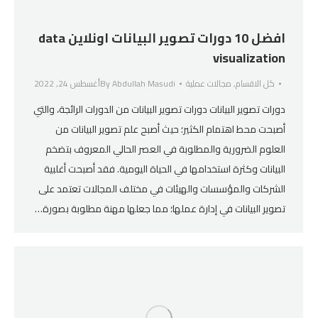
افضل 10 دورات تصوير البيانات اونلاين data
visualization
كل الاقسام
,
مجالات عملية
Abdullah Masudi
By
أغسطس 24, 2022
دورات تصوير البيانات دورات تصوير البيانات من الدورات الرائجة، والتي
أصبحت محط اهتمام الكثير؛ حيث أصبح علم تصوير البيانات من
العلوم الضرورية والمطلوبة في العصر الحالي المعروف بتضخم
البيانات وكثرة استخدامها في الحياة اليومية. فقد أصبحت أغلبية
الشركات والمؤسسات والهيئات في مختلف المجالات تعتمد على
تصوير البيانات في إدارة عملها؛ مما جعلها مهنة مطلوبة بصورة…