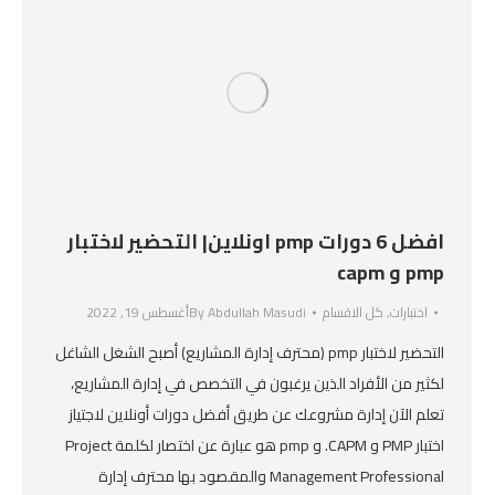
افضل 6 دورات pmp اونلاين| التحضير لاختبار
pmp و capm
اختبارات
,
كل الاقسام
Abdullah Masudi
By
أغسطس 19, 2022
التحضير لاختبار pmp (محترف إدارة المشاريع) أصبح الشغل الشاغل
لكثير من الأفراد الذين يرغبون في التخصص في إدارة المشاريع،
تعلم الآن إدارة مشروعك عن طريق أفضل دورات أونلاين لاجتياز
اختبار PMP و CAPM. و pmp هو عبارة عن اختصار لكلمة Project
Management Professional والمقصود بها محترف إدارة