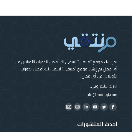
تم إنشاء موقع “منتقي” لينتقي لك أفضل الدورات الأونلاين في
أي مجال تم إنشاء موقع “منتقي” لينتقي لك أفضل الدورات
الأونلاين في أي مجال .
البريد الالكتروني:
info@montqi.com
Find us on:
Instagram
Mail
Linkedin
YouTube
Twitter
Facebook
page
page
page
page
page
page
أحدث المنشورات
opens
opens
opens
opens
opens
opens