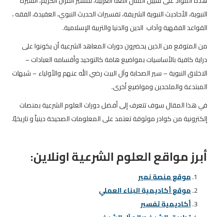
هذه المواد على سبيل المثال اللغة العربية، تفسير القرآن الكريم، السيرة
النبوية، الأحاديث النبوية الشريفة، تفسيرات الحديث النبوي، العقيدة، الفقه ،
القواعد الفقهية وآداب الدين والدنيا والتربية الإسلامية.
من المتوقع من الذين يحضرون دورات المعاهد الشرعية أن يكونوا على
دراية كافية بالأساسيات بمواضيع هامة كالتوحيد وأقسامه العبادات –
الاخلاق النبوية – سير الصحابة وآل البيت رضي الله عنهم والأولياء – شبهات
المبتدعة والملحدين ومواضيع أخرى.
في هذا المقال سوف تتعرف إلى أفضل دورات العلوم الشرعية بمنصات
إلكترونية من كوادر موثوقة تعتمد على المعلومات الصحيحة دينياً و تاريخيًا.
أبرز مواقع العلوم الشرعية اونلاين:
موقع منصة نمير
موقع أكاديمية البناء العملي
أكاديمية تفسير