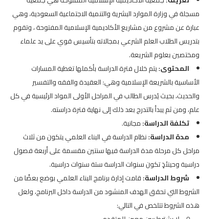
مسجلة في وزارة الموارد البشرية والتنمية الاجتماعية السعودية، وهي
عبارة عن مشروع من مشاريع الأكاديمية الإسلامية المفتوحة ، وتقوم
بتدريس الطلاب العلم الشرعي بمجالاته بتأسيس قوي على يد علماء
ومختصين بعلوم الشريعة.
المحتوى:
يتم خلال فترة الدراسة بأكملها تغطية المسارات
الأساسية بالشريعة الإسلامية وهي: العقيدة والفقه والتفسير
والحديث، بحيث يُدرس الطالب في المراحل الأولى المواد الرئيسية في كل
علم، ومن ثم يبدأ بالتدرج بعد ذلك إلى نهاية فترة دراسته.
تكلفة الدراسة:
مجانية.
مدة الدراسة:
نظام الدراسة في البناء العلمي يتكون من ثلاث
مراحل كل مرحلة مدة الدراسة فيها سنتين مقسمة على أربعة فصول
دراسية وحينئذٍ تكون سنوات الدراسة ستة سنوات دراسية.
شروط الدراسة:
قامت إدارة برنامج البناء العلمي بوضع بعضًا من
الشروط التي تحقق الهدف المنشود من الدراسة داخل البرنامج، ولعل
هذه الشروط تتلخص في التالي:
لا يشترط سن معين للمتقدم.