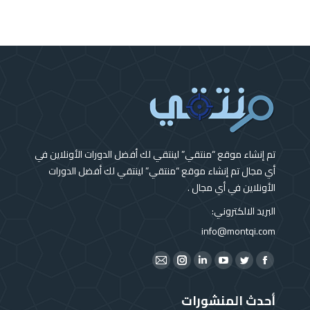
تم إنشاء موقع “منتقي” لينتقي لك أفضل الدورات الأونلاين في
أي مجال تم إنشاء موقع “منتقي” لينتقي لك أفضل الدورات
الأونلاين في أي مجال .
البريد الالكتروني:
info@montqi.com
Find us on:
Instagram
Mail
Linkedin
YouTube
Twitter
Facebook
page
page
page
page
page
page
أحدث المنشورات
opens
opens
opens
opens
opens
opens