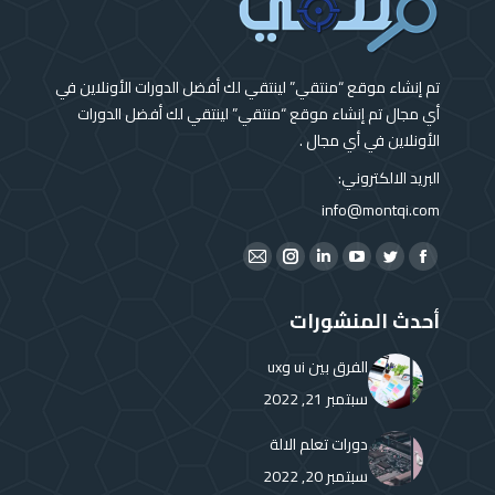
تم إنشاء موقع “منتقي” لينتقي لك أفضل الدورات الأونلاين في
أي مجال تم إنشاء موقع “منتقي” لينتقي لك أفضل الدورات
الأونلاين في أي مجال .
البريد الالكتروني:
info@montqi.com
Find us on:
Instagram
Mail
Linkedin
YouTube
Twitter
Facebook
page
page
page
page
page
page
أحدث المنشورات
opens
opens
opens
opens
opens
opens
in
in
in
in
in
in
الفرق بين ui وux
new
new
new
new
new
new
سبتمبر 21, 2022
window
window
window
window
window
window
دورات تعلم الالة
سبتمبر 20, 2022