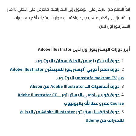
ابدأ التعلم مع التركيز على الوصول إلى الاحترافية، فاحرص على التحلي بالصبر
والتشوق إلى تعلم ما هو جديد واكتساب مهارات وخبرات أكبر مع دورات
اليستريتور اون لاين
أبرز دورات اليستريتور اون لاين Adobe Illustrator‎
دورة أليستريتور من المنذر سفان باليوتيوب
دورة تعلم أدوبي أليستريتور للمبتدئين
Adobe Illustrator‎
من mostafa makram TV باليوتيوب
دورة أساسيات الــ Adobe
Illustrator من Alison
دورة كورس ادوبي
اليستريتور – Adobe Illustrator CC
Course عمرو عطاالله باليوتيوب
دورة احترف اليستريتور Adobe Illustrator من البداية
للاحتراف من Udemy