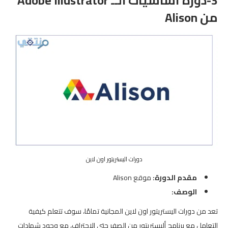
3-دورة أساسيات الــ Adobe Illustrator
من Alison
دورات اليستريتور اون لاين
مقدم الدورة:
موقع Alison
الوصف:
تعد من دورات اليستريتور اون لاين المجانية تمامًا، سوف تتعلم كيفية
التعامل مع برنامج أليستريتور من الصفر حتى الاحتراف، مع وجود شهادات