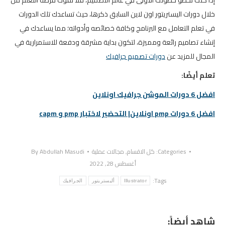
خلال دورات اليستريتور اون لاين السابق ذكرها، حيث تساعدك تلك الدورات
في تعلم التعامل مع البرنامج وكافة خصائصه وأدواته؛ مما يساعدك في
إنشاء تصاميم رائعة ومميزة، لتكون بداية مشرقة ودفعة للاستمرارية في
المجال للمزيد عن
دورات تصميم جرافيك
تعلم أيضًا:
افضل 6 دورات الموشن جرافيك اونلاين
افضل 6 دورات pmp اونلاين| التحضير لاختبار pmp و capm
Categories:
كل الاقسام
,
مجالات عملية
Abdullah Masudi
By
أغسطس 28, 2022
Tags:
Illustrator
أليستريتور
الجرافيك
شاهد أيضاً: